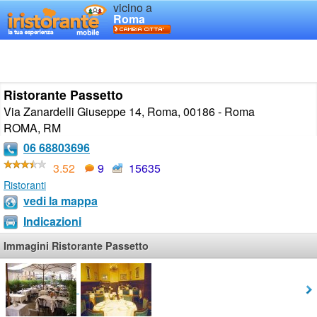
vicino a
Roma
Ristorante Passetto
Via Zanardelli Giuseppe 14, Roma, 00186 - Roma
ROMA
,
RM
06 68803696
3.52
9
15635
Ristoranti
vedi la mappa
Indicazioni
Immagini Ristorante Passetto