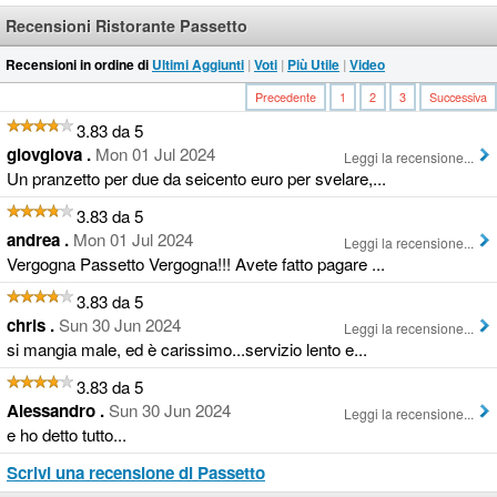
Recensioni Ristorante Passetto
Recensioni in ordine di
Ultimi Aggiunti
|
Voti
|
Più Utile
|
Video
Precedente
1
2
3
Successiva
3.83 da 5
giovgiova .
Mon 01 Jul 2024
Leggi la recensione...
Un pranzetto per due da seicento euro per svelare,...
3.83 da 5
andrea .
Mon 01 Jul 2024
Leggi la recensione...
Vergogna Passetto Vergogna!!! Avete fatto pagare ...
3.83 da 5
chris .
Sun 30 Jun 2024
Leggi la recensione...
si mangia male, ed è carissimo...servizio lento e...
3.83 da 5
Alessandro .
Sun 30 Jun 2024
Leggi la recensione...
e ho detto tutto...
Scrivi una recensione di Passetto